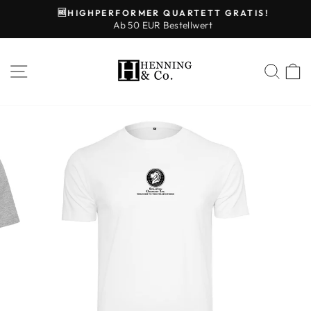
Direkt
🆓HIGHPERFORMER QUARTETT GRATIS!
zum
Ab 50 EUR Bestellwert
Pause
Inhalt
Diashow
SEITENNAVIGATION
SUCHE
E