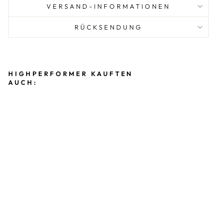
VERSAND-INFORMATIONEN
RÜCKSENDUNG
HIGHPERFORMER KAUFTEN
AUCH:
ST
R
AT
T
O
N
C
E
N
T
E
R
-