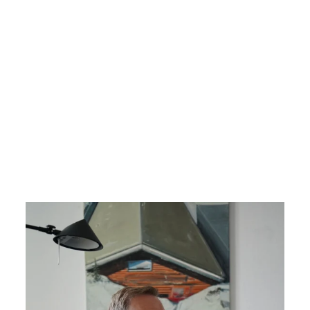
T-
S
HI
R
T
€34,99