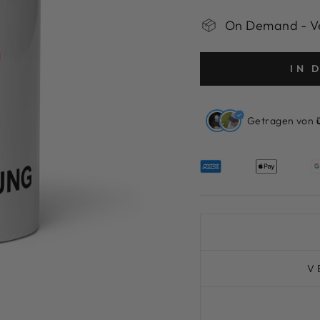
On Demand - Ve
IN 
Getragen von
V