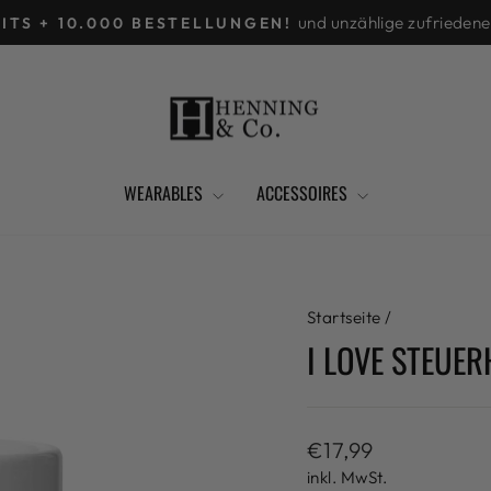
und unzählige zufrieden
EITS + 10.000 BESTELLUNGEN!
Pause
Diashow
WEARABLES
ACCESSOIRES
Startseite
/
I LOVE STEUER
Normaler
€17,99
Preis
inkl. MwSt.