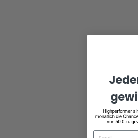
Jede
gewi
Highperformer si
monatlich die Chance
von 50 € zu ge