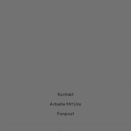
STICKER SET
"EXCEL"
€9,99
Kontakt
Arbeite Mit Uns
Fanpost