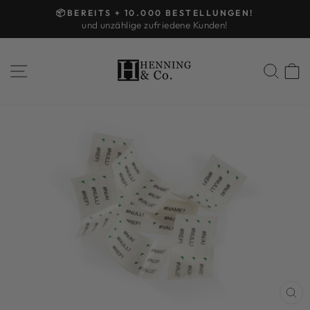
Direkt
📦BEREITS + 10.000 BESTELLUNGEN!
zum
und unzählige zufriedene Kunden!
Pause
Inhalt
Diashow
SEITENNAVIGATION
SUCHE
E
SC