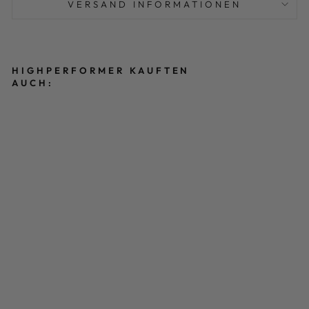
VERSAND INFORMATIONEN
HIGHPERFORMER KAUFTEN
AUCH:
ST
IC
K
E
R
S
E
T
"E
X
C
E
L"
€9,99