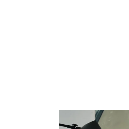
-
T
-
S
H
I
R
T
€34,99