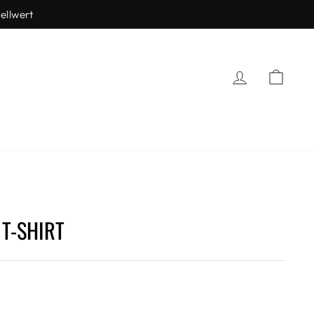
lwert
EINLOGGEN
EINKA
 T-SHIRT