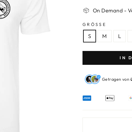
On Demand - Ve
GRÖSSE
S
M
L
IN 
Getragen von