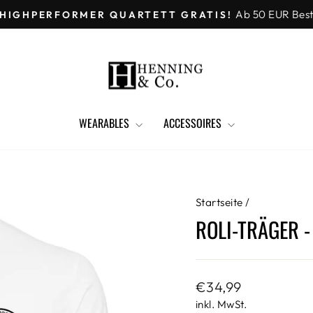
Ab 50 EUR Bestel
IGHPERFORMER QUARTETT GRATIS!
Pause
Diashow
WEARABLES
ACCESSOIRES
Startseite
/
ROLI-TRÄGER -
Normaler
€34,99
Preis
inkl. MwSt.