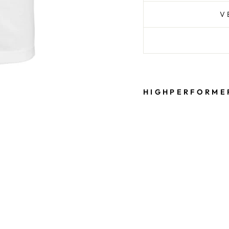
V
HIGHPERFORME
R
O
L
I
-
T
R
Ä
G
E
R