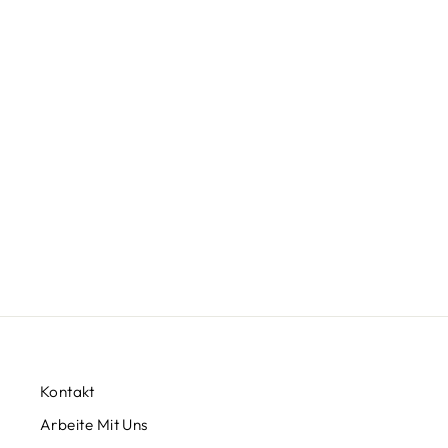
OFFICE | BUNDLE
Von €136,42
Kontakt
Arbeite Mit Uns