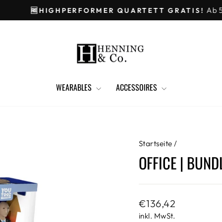
Ab 50 EUR Bestel
IGHPERFORMER QUARTETT GRATIS!
Pause
Diashow
WEARABLES
ACCESSOIRES
Startseite
/
OFFICE | BUND
Normaler
€136,42
Preis
inkl. MwSt.