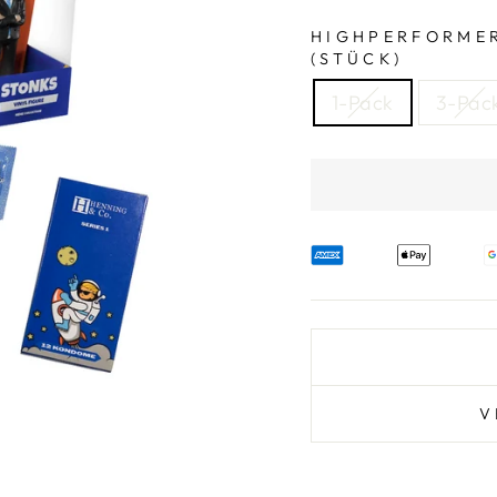
HIGHPERFORMER 
(STÜCK)
1-Pack
3-Pac
V