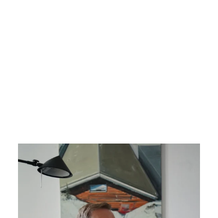
A
|
T
A
SS
E
€17,99