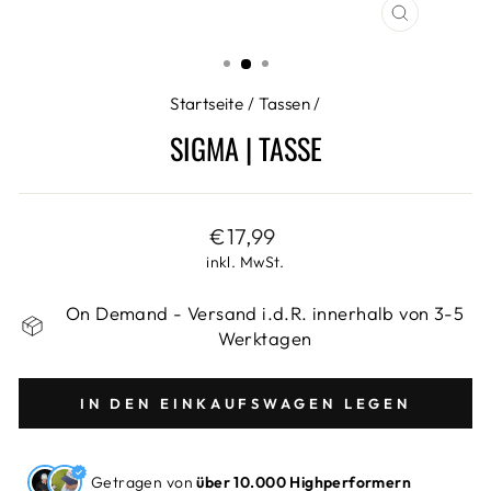
SCHLIESS
ESC)
Startseite
/
Tassen
/
SIGMA | TASSE
Normaler
€17,99
Preis
inkl. MwSt.
On Demand - Versand i.d.R. innerhalb von 3-5
Werktagen
IN DEN EINKAUFSWAGEN LEGEN
Getragen von
über 10.000 Highperformern