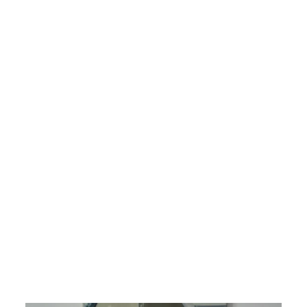
N
D
T
U
C
H
(L
I
M
IT
IE
R
T)
€44,99