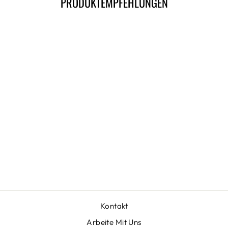
PRODUKTEMPFEHLUNGEN
WELCOME TO
PARADISE |
STRANDTUCH
(LIMITIERT)
€44,99
Kontakt
Arbeite Mit Uns