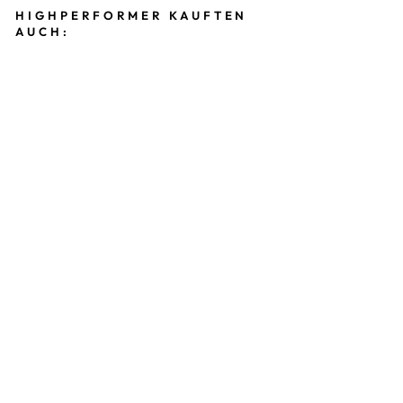
HIGHPERFORMER KAUFTEN
AUCH:
W
E
L
C
O
M
E
T
O
P
A
R
A
DI
S
E
|
ST
R
A